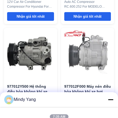
12V Car Air Conditioner
Auto AC Compressor
Sportage 97701D3500
MOTOR 2.8 WXNS022
Compressor For Hyundai For
RC.600.252 For MODELO
WXHY138A
Tucson For Kia Sportage
NISSAN FRONTIER MOTOR 2.8
WXHY138A Parameter: Model
WXNS022 Parameter : Model
Nhận giá tốt nhất
Nhận giá tốt nhất
Number WXHY138A Car Model
Number WXNS022 Car Model
For Hyundai For Tucson For Kia
For MODELO NISSAN
Sportage Compressor model
FRONTIER MOTOR 2.8 Type
DVE16N 6PK Voltage 12V OEM
CR14 7PK Warranty 1 year OE
97701D3500 Compressor
No. RC.600.252 Product
Pictures Replacing an
pictures Here’s a concise
automotive air conditioning
explanation of the common
compressor ...
causes of automotive A/C
compressor ...
977012Y500 Hệ thống
977012F000 Máy nén điều
điều hòa không khí xe
hòa không khí xe hơi
hơi Nén cho HYUNDAI
10PA15C 4PK Cho Kia
977012Y500 Car Air
977012F000 Car Air
Mindy Yang
Tucson IX35 Kia KX7
Cerato 1.6 WXKA004
Conditioner System Compressor
Conditioning Compressor
Sorento WXHY074
For HYUNDAI Tucson IX35 For
10PA15C 4PK For Kia Cerato
Kia KX7 For Sorento WXHY074
1.6 WXKA004 Parameter: Model
Nhận giá tốt nhất
Nhận giá tốt nhất
7:35 AM
The AC compressor is
Number WXKA004 Car Model