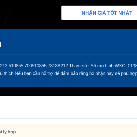
NHẬN GIÁ TỐT NHẤT
M
3A213 510855 700510855 7813A212 Tham số : Số mô hình WXCL0138 M
hích Nếu bạn cần hỗ trợ để đảm bảo rằng bộ phận này sẽ phù hợp vớ
í ly hợp