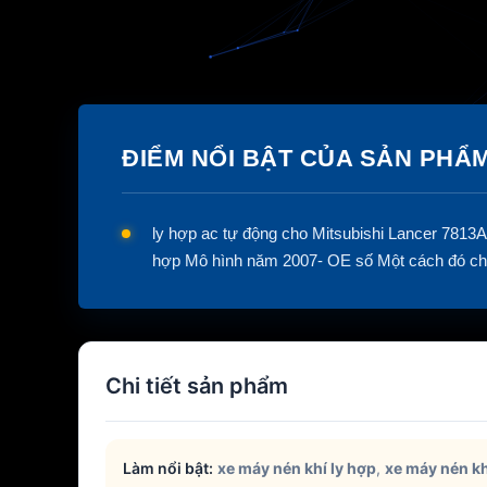
ĐIỂM NỔI BẬT CỦA SẢN PHẨ
ly hợp ac tự động cho Mitsubishi Lancer 781
hợp Mô hình năm 2007- OE số Một cách đó chú t
Chi tiết sản phẩm
Làm nổi bật:
xe máy nén khí ly hợp
,
xe máy nén kh