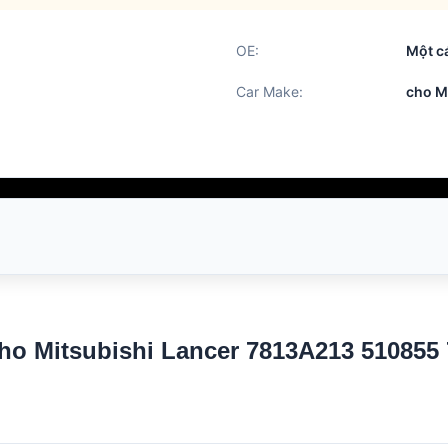
OE:
Một c
Car Make:
cho M
cho Mitsubishi Lancer 7813A213 510855