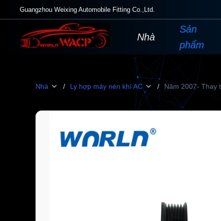
Guangzhou Weixing Automobile Fitting Co.,Ltd.
Sản
Nhà
phẩm
Nhà
/
Ly hợp máy nén khí AC
/
Năm 2007- Thay t