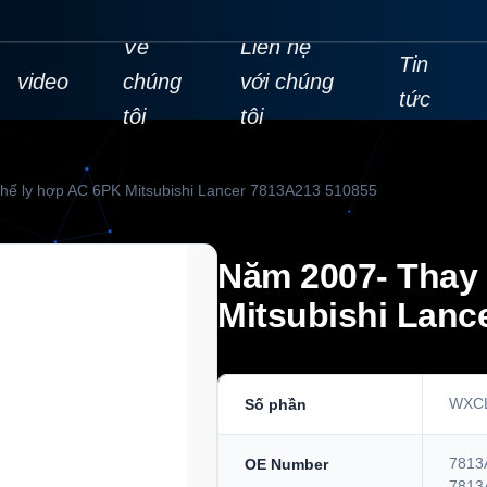
Về
Liên hệ
Tin
video
chúng
với chúng
tức
tôi
tôi
hế ly hợp AC 6PK Mitsubishi Lancer 7813A213 510855
Năm 2007- Thay 
Mitsubishi Lanc
WXC
Số phần
7813
OE Number
7813