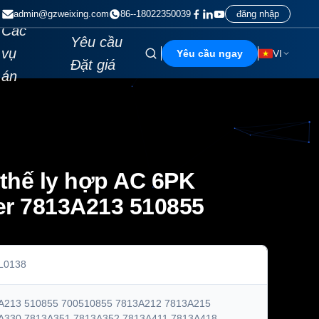
admin@gzweixing.com
86--18022350039
đăng nhập
Các
Yêu cầu
vụ
Yêu cầu ngay
VI
Đặt giá
án
thế ly hợp AC 6PK
er 7813A213 510855
L0138
A213 510855 700510855 7813A212 7813A215
A330 7813A351 7813A352 7813A411 7813A418