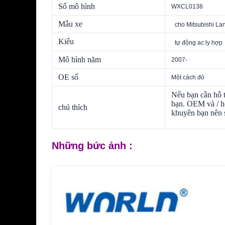
Số mô hình
WXCL0138
Mẫu xe
cho Mitsubishi La
Kiểu
tự động ac ly hợp
Mô hình năm
2007-
OE số
Một cách đó
Nếu bạn cần hỗ t
bạn. OEM và / ho
chú thích
khuyên bạn nên s
Những bức ảnh :