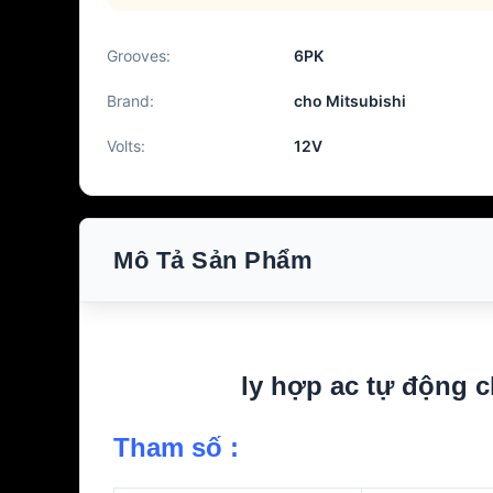
Grooves:
6PK
Brand:
cho Mitsubishi
Volts:
12V
Mô Tả Sản Phẩm
ly hợp ac tự động 
Tham số :