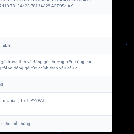
A419 7813A426 7813A428 ACP954 AK
onable
gói trung tính và đóng gói thương hiệu riêng của
 tôi và đóng gói tùy chỉnh theo yêu cầu c
ys
rn Union, T / T PAYPAL
chiếc mỗi tháng